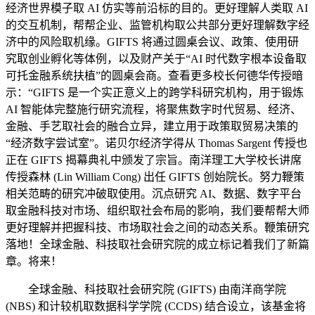
经济世界模子取 AI 仿实等前沿标的目的。更好理解人类取 AI
的交互机制，帮帮企业、监管机构取公共部分更好理解数字经
济中的风险取机缘。GIFTS 将通过圆桌会议、政策、使用研
究取创业孵化等体例，以及财产关于“AI 时代数字根本设备取
可托金融系统扶植”的圆桌会商。查看更多校长何德华传授暗
示：“GIFTS 是一个实正意义上的跨学科研究机构，用于锻炼
AI 智能体完整施行研究流程，将聚焦数字时代贸易、经济、
金融、手艺取社会的融合立异，建立用于政策取贸易决策的
“经济数字尝试室”。诺贝尔经济学得从 Thomas Sargent 传授也
正在 GIFTS 揭幕典礼中颁发了宗旨。南洋理工大学校长讲席
传授森林 (Lin William Cong) 出任 GIFTS 创始院长。努力鞭策
相关范畴的研究冲破取使用。沉点研究 AI、数据、数字平台
取金融科技对市场、组织取社会布局的影响，我们要帮帮大师
更好理解并把握科技、市场取社会之间的动态关系。鞭策研究
落地！全球金融、科技取社会研究院的成立标记着我们了新篇
章。将来！
全球金融、科技取社会研究院 (GIFTS) 由南洋商学院
(NBS) 和计较机取数据科学学院 (CCDS) 结合设立，该基金将