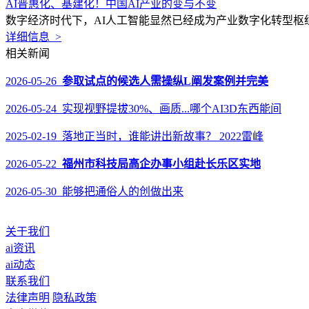
AI普惠化、基建化！中国AI产业的变与不变
数字经济时代下，AI人工智能显然已经成为产业数字化转型枢
详细信息 >
相关新闻
2026-05-26
参取试点的候选人需操纵L阐发案例并完美
2026-05-24 实现视野提拔30%、画质...哪个AI3D东西能间
2025-02-19 落地正当时，谁能讲出新故事？ 2022雷峰
2026-05-22
福州市科技局高企办事小组赴长乐区实地
2026-05-30 能够把通俗人的创做出来
关于我们
ai资讯
ai动态
联系我们
法律声明
隐私政策