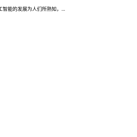
能的发展为人们所熟知，...