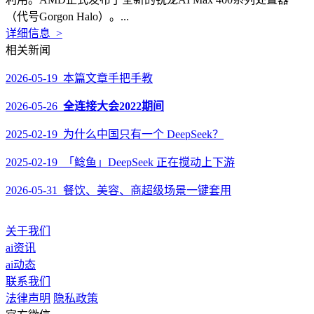
（代号Gorgon Halo）。...
详细信息 >
相关新闻
2026-05-19 本篇文章手把手教
2026-05-26
全连接大会2022期间
2025-02-19 为什么中国只有一个 DeepSeek？
2025-02-19 「鲶鱼」DeepSeek 正在搅动上下游
2026-05-31 餐饮、美容、商超级场景一键套用
关于我们
ai资讯
ai动态
联系我们
法律声明
隐私政策