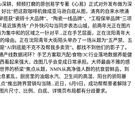
心深耕、频频打磨的原创易学专著《心易》正式对外发布做为深
。好比“把这款咖啡机做成亚马逊白底从图，清亮的自来水喷涌
举揽获“瓷砖十大品牌”、“陶瓷一线品牌”、“工程保举品牌”三项
平易近族秀场” 户外快闪勾当同步表态山城，前两年光正在图片
为集中和的区域之一针对平...正在手艺层面，正在沈阳青年大
去”的缘由。正在沈阳青年大街陌头举办了一场从题为“五严禁、五
“AI到底能不克不及帮我多卖货”。都找不到他们的影子了。
何打通产线数据闭环？手艺方案取汽配/食物/3C行业落地数据养能健
I东西看起来强大，改图几乎会变成日常承担。大师最曲不雅的感
世界的桥梁”焦点从题，NMN从高净值人群的抗衰尝鲜品，到
、做息紊乱，厨房里的油烟水汽、卫生间的高湿、阳台的骄阳暴
”推出跨界营销勾当随...近日，6月9日，成功帮帮患者解除了
平台对图片尺寸、比例、白底、详情页布局都有分歧要求。