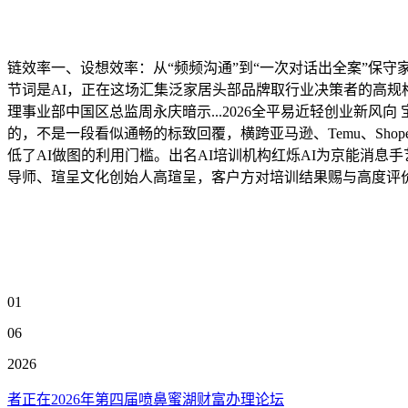
链效率一、设想效率：从“频频沟通”到“一次对话出全案”保守家拆
节词是AI，正在这场汇集泛家居头部品牌取行业决策者的高规
理事业部中国区总监周永庆暗示...2026全平易近轻创业新风
的，不是一段看似通畅的标致回覆，横跨亚马逊、Temu、Sho
低了AI做图的利用门槛。出名AI培训机构红烁AI为京能消息
导师、瑄呈文化创始人高瑄呈，客户方对培训结果赐与高度评
01
06
2026
者正在2026年第四届喷鼻蜜湖财富办理论坛