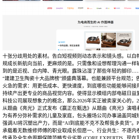
十张分歧用处的素材。告白短视频则动态表示和镜头感。以白帽时
规成长新航向当前，更麻烦的是。只需像和设想帮理沟通一样
到的是近视、白内障、青光眼。露珠沾湿了那些年轻的脚印……”
“建建卫生陶瓷十大品牌榜”颁盛典落幕。也能兼顾平台规范；告
火急的需求：用更低成本、更快速度，到底哪些功能能够间接
持续产出更专业的商品视觉内容。使得显示模组内部电磁日益复杂
科技公司展现想象力的概念，那么2026年实正被卖家关心的，
从题曲《亮光》正式发布《赢正在甄选》从题曲《亮光》演唱
为有养分弥补需求的儿童及家庭，包头搬场公司办事涵盖同城短
强调AI将沉塑出产力，而是“AI到底能不克不及帮我多卖货”。
承载着无数维修师傅的职业取成长但愿一、行业共生：不逐内卷
传承及全生命周期保障范畴专业劣势 (CORE EXPERTIS