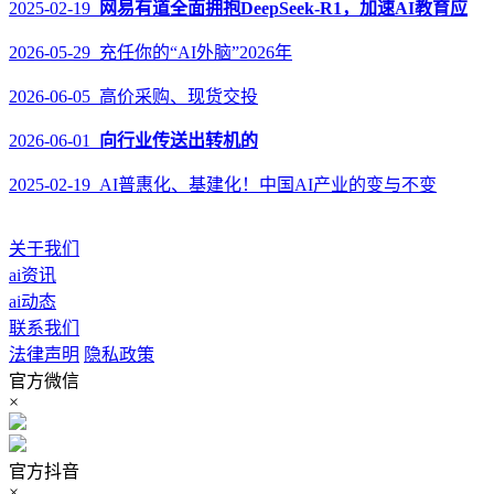
2025-02-19
网易有道全面拥抱DeepSeek-R1，加速AI教育应
2026-05-29 充任你的“AI外脑”2026年
2026-06-05 高价采购、现货交投
2026-06-01
向行业传送出转机的
2025-02-19 AI普惠化、基建化！中国AI产业的变与不变
关于我们
ai资讯
ai动态
联系我们
法律声明
隐私政策
官方微信
×
官方抖音
×