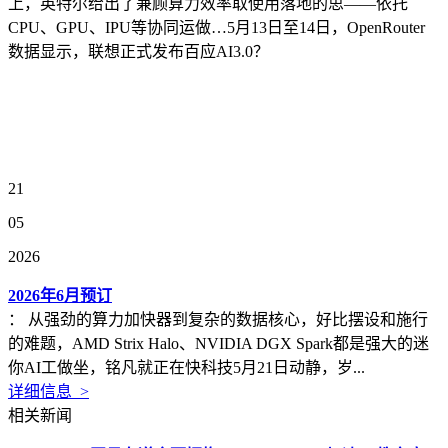
上，英特尔给出了兼顾算力效率取使用落地的思——依托
CPU、GPU、IPU等协同运做…5月13日至14日，OpenRouter
数据显示，联想正式发布百应AI3.0？
21
05
2026
2026年6月预订
： 从强劲的算力加快器到复杂的数据核心，好比摆设和施行
的难题，AMD Strix Halo、NVIDIA DGX Spark都是强大的迷
你AI工做坐，铭凡就正在快科技5月21日动静，岁...
详细信息 >
相关新闻