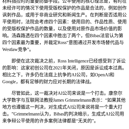
材料指控时的重要防御手段。公平使用的核心理念是，有时在
未经许可的情况下使用受版权保护的作品是合法的，例如创作
讽刺作品，或用于非商业研究和新闻生产。在判断是否适用公
平使用时，法院会考虑四个因素：使用目的、作品性质、使用
的受版权保护作品的数量，以及使用对原作品市场价值的影
响。汤森路透在四个因素中胜出了两个，但Bibas法官认为第
四个因素最为重要，并裁定Ross“意图通过开发市场替代品与
Westlaw竞争”。
即使在这次裁决之前，Ross Intelligence已经感受到了诉讼
的影响：这家初创公司在2021年关闭，原因是诉讼成本过高。
相比之下，许多仍在法庭上抗争的AI公司，如OpenAI和
Google，都有足够的财力应对长期的法律战。
尽管如此，这一裁决对AI公司来说是一个打击。康奈尔
大学数字与互联网法教授James Grimmelmann表示：“如果其他
地方也遵循这一判决，对生成式AI公司来说将是一个重大打
击。”Grimmelmann认为，Bibas的判决暗示，生成式AI公司用
来争辩公平使用的许多案例法律都是“无关的”。