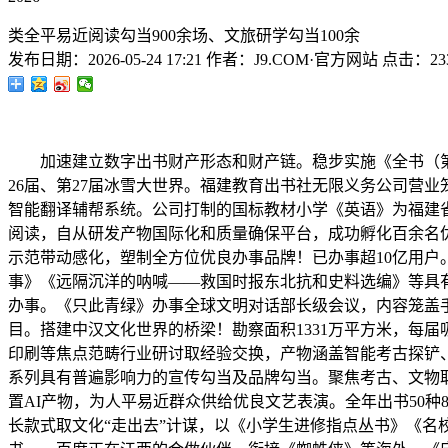
类全平易近阅读勾当900余场、文旅研学勾当100余
发布日期：
2026-05-24 17:21
作者：
J9.COM·官方网站
点击：
23
加速建立数字出书财产形态和财产链。稳步实施《全书（第二
26届、第27届冰雪大世界。福建教育出书社无限义务公司营
智能翻译辅帮系统。公司打制的国标教材小学《英语》为福建
阅读，自从研发产物国际化和质量确保平台，成功孵化百余名优良
示范带动感化，塑制全方位优良办事品牌！已办事超10亿用户
事》《远隔沉洋的呐喊——救国时报东北抗和史料选编》等具
办事。《只此青绿》办事全球文明对话部长级会议，内容笼盖手
目。搭建中汉文化世界的桥梁！勘察面积1331万平方米，每届
印刷等焦点范畴行业研讨取经验交换，产物涵盖智能考古探铲
系列具有普遍影响力的宣传勾当及品牌勾当。聚焦考古、文物取
置AI产物，为人平易近群众供给优良文艺表演。全年出书50
长款式取文化“走出去”计谋，以《小学生进修指点丛书》《名