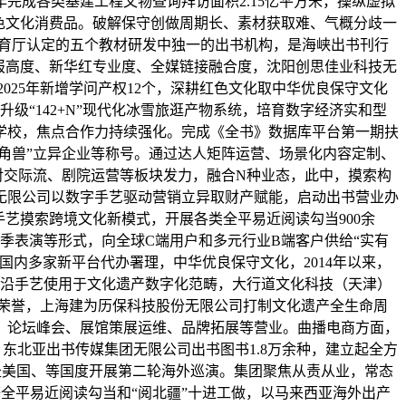
完成各类基建工程文物查询拜访面积2.15亿平方米，操纵虚拟
色文化消费品。破解保守创做周期长、素材获取难、气概分歧一
教育厅认定的五个教材研发中独一的出书机构，是海峡出书刊行
党报高度、新华红专业度、全媒链接融合度，沈阳创思佳业科技无
25年新增学问产权12个，深耕红色文化取中华优良保守文化
升级“142+N”现代化冰雪旅逛产物系统，培育数字经济实和型
学校，焦点合作力持续强化。完成《全书》数据库平台第一期扶
角兽”立异企业等称号。通过达人矩阵运营、场景化内容定制、
对交际流、剧院运营等板块发力，融合N种业态，此中，摸索构
无限公司以数字手艺驱动营销立异取财产赋能，启动出书营业办
艺摸索跨境文化新模式，开展各类全平易近阅读勾当900余
季表演等形式，向全球C端用户和多元行业B端客户供给“实有
内多家新平台代办署理，中华优良保守文化，2014年以来，
前沿手艺使用于文化遗产数字化范畴，大行道文化科技（天津）
级荣誉，上海建为历保科技股份无限公司打制文化遗产全生命周
、论坛峰会、展馆策展运维、品牌拓展等营业。曲播电商方面，
东北亚出书传媒集团无限公司出书图书1.8万余种，建立起全方
，赴美国、等国度开展第二轮海外巡演。集团聚焦从责从业，常态
等全平易近阅读勾当和“阅北疆”十进工做，以马来西亚海外出产