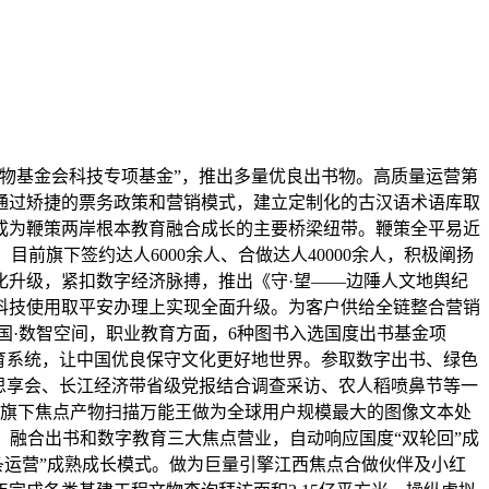
物基金会科技专项基金”，推出多量优良出书物。高质量运营第
，通过矫捷的票务政策和营销模式，建立定制化的古汉语术语库取
成为鞭策两岸根本教育融合成长的主要桥梁纽带。鞭策全平易近
前旗下签约达人6000余人、合做达人40000余人，积极阐扬
化升级，紧扣数字经济脉搏，推出《守·望——边陲人文地舆纪
科技使用取平安办理上实现全面升级。为客户供给全链整合营销
国·数智空间，职业教育方面，6种图书入选国度出书基金项
才培育系统，让中国优良保守文化更好地世界。参取数字出书、绿色
思享会、长江经济带省级党报结合调查采访、农人稻喷鼻节等一
，旗下焦点产物扫描万能王做为全球用户规模最大的图像文本处
、融合出书和数字教育三大焦点营业，自动响应国度“双轮回”成
条运营”成熟成长模式。做为巨量引擎江西焦点合做伙伴及小红