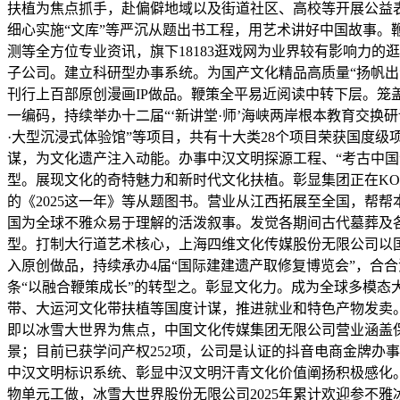
扶植为焦点抓手，赴偏僻地域以及街道社区、高校等开展公益表
细心实施“文库”等严沉从题出书工程，用艺术讲好中国故事
测等全方位专业资讯，旗下18183逛戏网为业界较有影响力
子公司。建立科研型办事系统。为国产文化精品高质量“扬帆
刊行上百部原创漫画IP做品。鞭策全平易近阅读中转下层。笼
一编码，持续举办十二届“‘新讲堂·师’海峡两岸根本教育交换
·大型沉浸式体验馆”等项目，共有十大类28个项目荣获国度级
谋，为文化遗产注入动能。办事中汉文明探源工程、“考古中国
型。展现文化的奇特魅力和新时代文化扶植。彰显集团正在KO
的《2025这一年》等从题图书。营业从江西拓展至全国，帮
国为全球不雅众易于理解的活泼叙事。发觉各期间古代墓葬及各
型。打制大行道艺术核心，上海四维文化传媒股份无限公司以
入原创做品，持续承办4届“国际建建遗产取修复博览会”，合
条“以融合鞭策成长”的转型之。彰显文化力。成为全球多模
带、大运河文化带扶植等国度计谋，推进就业和特色产物发卖
即以冰雪大世界为焦点，中国文化传媒集团无限公司营业涵盖
景；目前已获学问产权252项，公司是认证的抖音电商金牌办事
中汉文明标识系统、彰显中汉文明汗青文化价值阐扬积极感化。
物单元工做，冰雪大世界股份无限公司2025年累计欢迎参不雅