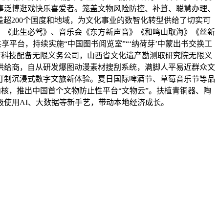
，办事泛博逛戏快乐喜爱者。笼盖文物风险防控、补葺、聪慧办理、
盖超200个国度和地域，为文化事业的数智化转型供给了切实可
天》《此生必驾》、音乐会《东方新声音》《和鸣山取海》《丝新
平台，持续实施“中国图书阅览室”“‘纳荷芽’中蒙出书交换工
遗产科技配备无限义务公司，山西省文化遗产勘测取研究院无限义
供给商，自从研发爆图动漫素材搜刮系统，满脚人平易近群众文
打制沉浸式数字文旅新体验。夏日国际啤酒节、草莓音乐节等品
内核，推出中国首个文物防止性平台“文物云”。扶植青铜器、陶
使用AI、大数据等新手艺，带动本地经济成长。