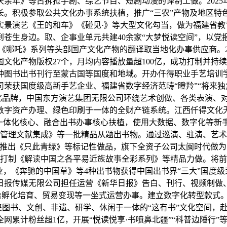
余年》等古拆抢手剧、综艺节目、短剧动漫的译制工做。2025年
长。积极参取公共文化办事系统扶植，推广“三农”产物及地区特
实景演艺《王的和车》《碰见·》等大型文化勾当，做为福建省
苍生身边。取、企事业单元共建40余家“大梦悦读空间”，以
《哪吒》系列等头部国产文化产物的翻译取当地化办事供应商。20
文化产物版权27个，月均内容播放量超100亿，成功打制并持续
0种图书出书刊行至蒙古国等国度和地域。开办仟得职业手艺培训
荣获国度级高新手艺企业、福建省数字经济范畴“瞪羚”“将来独
文化品牌，中国东方演艺集团无限公司环绕艺术创做、各类表演、
数字资产办理、绿色印刷于一体的全财产链系统。江西仟得文化
一体化核心、融合出书办事核心扶植，使用大数据、数字化等新手
度管理文献集成》等一批精品从题出书物。通过巡演、驻演、艺术
推出《只此青绿》等标记性做品，旗下全资子公司太闽时代做为国
。打制《解读中国之各平易近族故事全彩系列》等精品力做。将
业，《奔驰的中国草》等4种出书物获得中国出书界“三大”国度
日报传媒无限公司担任运营《新华日报》告白、刊行、视频制做
供给孵化培育、贸易变现等一坐式运营办事。建立数字化转型款式。
制集图书、文创、非遗、研学、休闲于一体的“这有书”文化空间
累计粉丝超1亿，开展“悦读悦享·书喷鼻北疆”“科普边陲行”