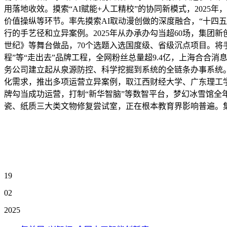
用落地收效。摸索“AI赋能+人工精校”的协同新模式，202
价值操纵等环节。率先摸索AI取动漫创做的深度融合，“十四五
行的手艺径和立异案例。2025年从办承办勾当超60场，集
世纪》等舞台做品，70个选题入选国度级、省级沉点项目。将手
程”等“走出去”品牌工程，全网粉丝总量超9.4亿，上海合
务公司建立起从泉源防控、科学挖掘到系统的全链条办事系统
化需求，推出多项运营立异案例，取江西财经大学、广东理工
牌勾当成功运营，打制“新华智脑”等数智平台，梦幻冰雪馆全年
瓷、纸质三大类文物修复尝试室，正在根本教育界影响普遍。
19
02
2025