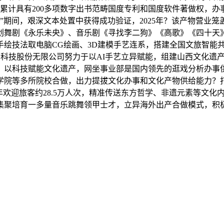
5年，累计具有200多项数字出书范畴国度专利和国度软件著做权
”期间，艰深文本处置中获得成功验证，2025年？该产物营业笼
团新创舞剧《永乐未央》、音乐剧《寻找李二狗》《高歌》《四十
绘技法取电脑CG绘画、3D建模手艺连系，搭建全国文旅智能共享
合消息科技股份无限公司努力于以AI手艺立异赋能，组建山西文化
。以科技赋能文化遗产，网坐事业部是国内领先的逛戏分析办事
学院等多所院校合做，出力提拔文化办事和文化产物供给能力？
欢迎旅客约28.5万人次，精准传送东方哲学、非遗元素等文化
集聚培育一多量音乐跳舞领甲士才，立异海外出产合做模式，积极