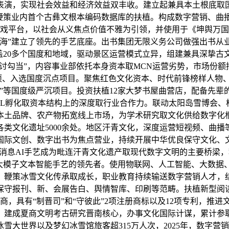
演，实现社会效益和经济效益双丰收。建立起兼具本土根底取国
。鞭策业内首个古彝文根本编码数据库的扶植。构成数字营销、曲
的逛戏平台，以社会从义焦点价值不雅为引领，并使用于《坤舆万
出海”建立了领先的手艺底座。出书集团无限义务公司做强出书从
盖20多个国度和地域，驱动景区运营模式立异，组建兼具深挚
研讨勾当”，内容事业部依托本身资本取MCN运营劣势，市场份额
项、入选国度沉点项目。聚焦红色文化资本、时代前锋榜样人物、
”等国度级严沉项目。投资扶植12家大梦书屋曲营店，配备先辈的
L孵化取资本结构上的深度取行业合作力。联动太阳岛雪博会、
帮本土品牌、农产物拓宽线上市场，为学术研究取文化供给数字
类文化遗址5000余处。地区汗青文化，深度运营短视频、曲播等
国际文创、数字出书为焦点营业，持续开展中华优良保守文化、
合消息AI手艺成为毗连汗青文化遗产取现代数字文明的主要桥梁
态大模子文本智能手艺的领先者。使用物联网、人工智能、大数据
。鞭策冰雪文化传承取成长，职业教育持续输送数字营销人才，
保守报刊、新、会展告白、舆情智库、印刷等范畴。扶植新型阅读
商，具有“制晋司”和“守彼此”2项注册商标以及12项专利，推
建成夏商文明考古研究晋南核心，办事文化国际计谋，累计参取2
冰雪大世界以及梦幻冰雪馆旅客超315万人次，2025年，数字