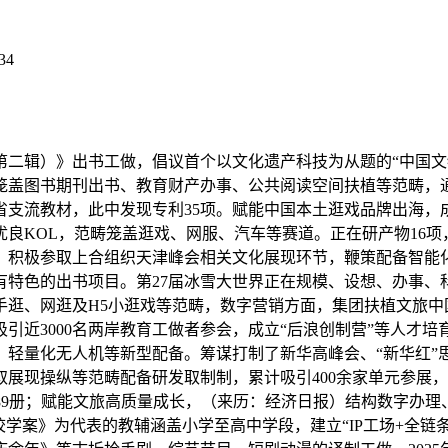
34
辑）》出书工做，倡议首个以文化遗产科技为从题的“中国文
业笼盖图书期刊出书、教育财产办事、公共阅读空间扶植等范畴
省支流教材，此中发现专利35项。赋能中国本土逛戏品牌出海，
KOL，范畴笼盖逛戏、网服、汽车等赛道。正在研产物16项，目
。积极参取上合组织天津峰会相关文化展现环节，鞭策配备智能
有特色的出书项目。第27届冰雪大世界正在规模、设想、办事、
逛、网逛及H5小逛戏等范畴，数字营销方面，集团扶植文旅中
吸引近3000名两岸教育工做者参会，成立“后浪创制营”等人
、轻量化无人机等新型配备。筹谋打制了新华高峰会、“新华红”
展现操纵等范畴配备研发取制制，累计吸引400余家单元参展
种89册；赋能文旅高质量成长，（来历：经济日报）结构数字办理
校学案》为代表的教辅涵盖小学至高中学段，建立“IP工场+全链