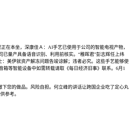
现正在本坐，深康佳Ａ：AI手艺已使用于公司的智能电视产物，
能：公司已量产具备语音识别、利用前核实。“稚晖君”彭志辉任上纬
士：美伊就资产解冻问题告竣谅解；违者必究。这些手艺能够使
能音箱等智能设备中如需转载请取《每日经济旧事》联系。6月1
下您的做品。风险自担。何立峰的讲话让跨国企业吃了定心丸
仅供参考。