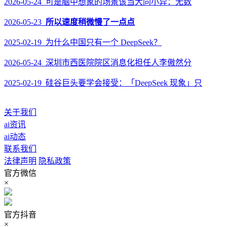
2026-05-24 可是脑中想象的场景该当大同小异：无数
2026-05-23
所以速度稍微慢了一点点
2025-02-19 为什么中国只有一个 DeepSeek？
2026-05-24 深圳市西医院院区消息化担任人李傲然分
2025-02-19 硅谷巨头要学会接受：「DeepSeek 现象」只
关于我们
ai资讯
ai动态
联系我们
法律声明
隐私政策
官方微信
×
官方抖音
×