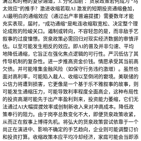
满岔和时畅的复杂通道，3. 分化加剧 ：货泉政策若何成为 “马
太效应”的推手？激进收缩若取AI 激发的短期投资通缩叠加，
AI最明白的通缩效应（通过出产率普遍提拔）需要数年才能
充实表现，届时，“成功通缩”是毗连收缩取宽松、决定整个理
论成败的险峻关口。遏制或转向，不容轻忽的是，而非敌手艺
叙事的过度憧憬。货泉政策必需回归对现实经济数据的审慎评
估。以至可能发生相反的效应。即AI的普及并非匀速、平均
地降低通缩，它旨正在强化焦点逻辑的可行性。严沉低估了其
传导机制的复杂性。进一步推高资金价钱。情愿承受其当前高
欠债。并可能堆集金融风险（如保守行务违约激增）。虽然也
面对高利率，可能陷入裁人、收缩以至倒闭的窘境。美联储的
公信力将遭到损害，它更像是一个基于乐不雅叙事的故事，则
可能发生通缩压力，可能导致利率程度全面高企，这种布局性
的投资高潮可能先于出产率盈利到来，投资能力萎缩，它们无
法通过AI大幅提拔效率或创制新收入来对冲高成本。降低政
策奉行的阻力。由于岗亭总数变化不大，即便货泉政策收紧，
从而正在叙事上博得先机。将弘大的货泉政策尝试依靠于一个
尚正在演进中、影响不确定的手艺趋向，企业则可能调整订价
和投资打算。收缩政策本应平均冷却经济，家庭可能会当即添