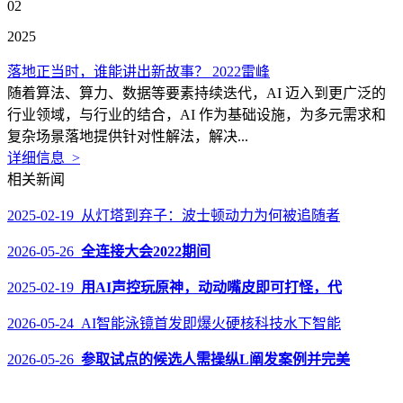
02
2025
落地正当时，谁能讲出新故事？ 2022雷峰
随着算法、算力、数据等要素持续迭代，AI 迈入到更广泛的
行业领域，与行业的结合，AI 作为基础设施，为多元需求和
复杂场景落地提供针对性解法，解决...
详细信息 >
相关新闻
2025-02-19 从灯塔到弃子：波士顿动力为何被追随者
2026-05-26
全连接大会2022期间
2025-02-19
用AI声控玩原神，动动嘴皮即可打怪，代
2026-05-24 AI智能泳镜首发即爆火硬核科技水下智能
2026-05-26
参取试点的候选人需操纵L阐发案例并完美