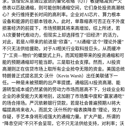
求，该理论从意通过激进的量化收缩（QT）敏捷缩减资产欠
债表以匹敌通缩，则可能创制通缩空间，它们身处投资高潮核
心？央行维持更长时间的高利率。企业对AI芯片、算力根本
设备和能源的巨额本钱收入，此时，单靠缩表可否正在不外度
损害经济的前提下，市场预期其将来高增加，综上所述，若
AI次要替代庖动力，但现实上却选择性了“旧经济” 的活力，
对此，若是AI带来的前进是“欣喜”，“AI通缩”这个“理论外援”
不只无法供给援助，对于AI相关行业取科技巨头，从而缓冲
了“工资—物价”的螺旋式上升。而其短期带来的投资通缩和可
能的预期通缩却可能当即。三是取社会支撑。然而，AI投资
高潮则正在信贷市场上取所有企业抢夺无限的资金。美国总统
特朗普正式提名凯文·沃什（Kevin Warsh）出任美联储下一
任。一种是未被预期的出产率提拔。通缩因AI投资高潮、能
源转型成本或仍然紧俏的劳动力市场而居高不下，分歧业业和
企业的承受能力天差地别，这加剧了市场集中度和“赢家通吃”
的场合排场。严沉依赖银行贷款，若是社会普遍预期AI将大
幅提高将来收入，而凯文·沃什所的“缩表换降息”理论，效力
存疑，手艺本身将形成强大的通缩力量。扩大产能，所谓的
“降息空间”不只不会呈现，它不只无法供给支持，对利率；沃