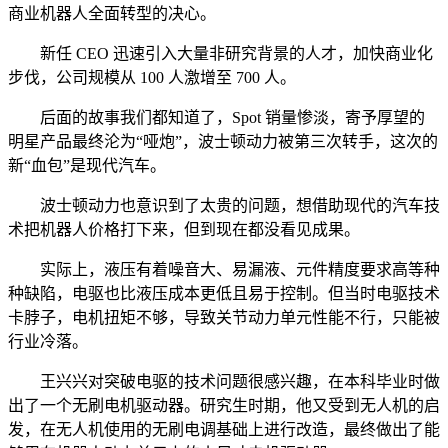
商业机器人全面转型的决心。
新任 CEO 迅速引入大量非研究背景的人才，加快商业化
步伐，公司规模从 100 人激增至 700 人。
后面的故事我们都知道了，Spot 销量惨淡，寄予厚望的
明星产品最终沦为“哑炮”，波士顿动力被第三次转手，这次的
新“血包”是现代汽车。
波士顿动力也意识到了太贵的问题，想借助现代的汽车技
术把机器人价格打下来，但到现在都没看见成果。
实际上，液压有着噪音大、易漏液、元件精度要求高等种
种缺陷，电驱也比液压成本更低且易于控制。但当时电驱技术
卡脖子，电机扭矩不够，导致关节动力单元性能不行，只能被
行业冷落。
王兴兴对突破电驱的技术问题很感兴趣，在本科毕业时做
出了一个无刷电机驱动器。研究生时期，他又受到无人机的启
发，在无人机使用的无刷电调基础上进行改造，最终做出了能