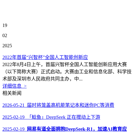
19
02
2025
2022年首届“兴智杯”全国人工智能创新应
2022年8月4日上午，首届兴智杯全国人工智能创新应用大赛
（以下简称大赛）正式启动。大赛由工业和信息化部、科学技
术部及深圳市人民政府共同主办，中...
详细信息 >
相关新闻
2026-05-21 届时将笼盖高机能笔记本和迷你PC等消费
2025-02-19 「鲶鱼」DeepSeek 正在搅动上下游
2025-02-19
网易有道全面拥抱DeepSeek-R1，加速AI教育应