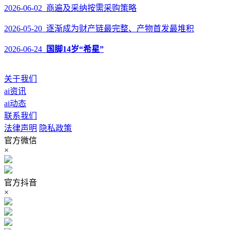
2026-06-02 商遍及采纳按需采购策略
2026-05-20 逐渐成为财产链最完整、产物首发最堆积
2026-06-24
国脚14岁“希星”
关于我们
ai资讯
ai动态
联系我们
法律声明
隐私政策
官方微信
×
官方抖音
×