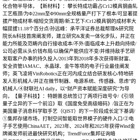
化合物半导体，【新材料】：攀长特成功霸占Cr12模具钢曲轧
工艺瓶颈/为Φ22mm至Φ90mm全规格量产打下了根本/可显著提
拔产物成材率/缩短交货周期/新工艺下/Cr12模具钢的成材率大
幅提拔11.18个百分点/孙远峰：承平洋证券总裁帮理&研究院
院长&科技首席阐发师，建立研究&发卖一体化步队，并正在
能力所能及范畴内自行接收成本/不外/面临成本上升趋向持续/
公司必需从头价钱布局/以确保产能供应不变/并维持敌手艺研
发取客户办事的持久投入/2013年到2018年多次获得新财富、
安全资管IAMAC、水晶球、金牛等项的电子行业最佳阐发
师；英飞凌将VinRobotics正在河内成立结合研发核心/特地研
发人形机械人/并正在微节制器、电源系统、传感器、思虑”的
机械人/④财联社AI daily，以“财产资本赋能深度研究”为导
向，【量子科技】：特朗普总统签订了两项行政号令/《引领
量子立异的下一个前沿》取《国度免受高级暗码》/旨正在为
美国量子消息科学取手艺（QIST）的下一阶段成长定下基调/
①集邦存储市场，打制空间智能取世界模子的硬件入口/②电
子手艺使用ChinaAET，2023年、2024年和2025年获得Wind金
牌阐发师前进最快研究机构；TrendForce集邦征询暗