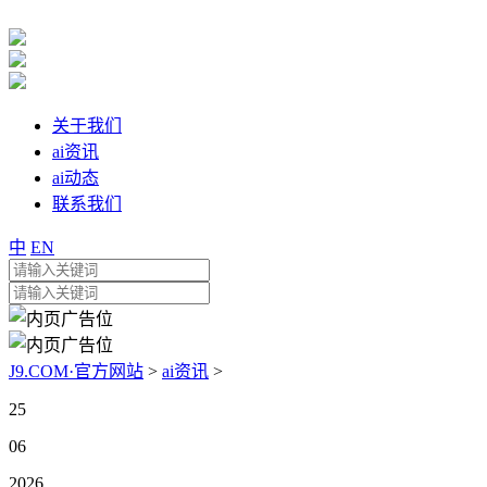
关于我们
ai资讯
ai动态
联系我们
中
EN
J9.COM·官方网站
>
ai资讯
>
25
06
2026