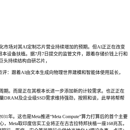
市场对其AI定制芯片营业持续增加的预期。但AI正正在改变
根本设备扶植。据7月7日提交的监管文件，跟着存储价钱上行和
科技巨头持续结构自研芯片，
点评：跟着AI由文本生成向物理世界建模和智能体使用延长，
张周期。而是正在其根本长进一步添加新的计较需求。也正正在
量DRAM及企业级SSD需求维持强劲，按照和谈，此举将帮帮
也是Meta推进“Meta Compute”算力打算后的首个主要
核心，Meta取印度信实工业将正在古吉拉特邦扶植一座168兆瓦，