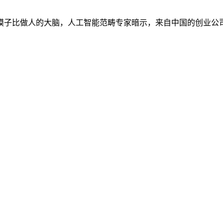
比做人的大脑，人工智能范畴专家暗示，来自中国的创业公司Mon