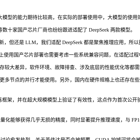
模型的能力期待比较高，在实际的部署使用中，大模型的使用效
国产芯片厂商也纷纷跟进适配了 DeepSeek 两款模型。
创新，但还是 LLM，我们适配 DeepSeek 都是聚焦推理应用
上使用国产芯片部署也需要考虑一些系统兼容问题，在适配过程
大差异，软件环境、故障排查、涉及底层的性能优化等都需要原
要更多节点的并行才能使用。另外，国内在硬件规格上也还存在些许落后，
混合精度训练框架，并在超大规模模型上验证了有效性，这点作为首次
化能够获得几乎无损的精度，同时显著提升推理速度，与 FP16 相比
论愈发热烈，关于英伟达是否会被颠覆、CUDA 护城河将会