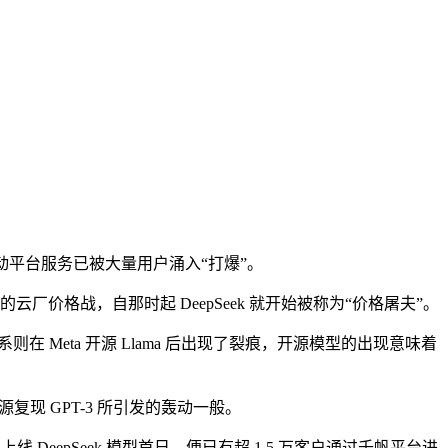
基流动平台服务已被大量用户涌入“打爆”。
的云厂价格战，自那时起 DeepSeek 就开始被称为“价格屠夫”。
系则在 Meta 开源 Llama 后出现了裂痕，开源模型的出现意味着
源复现 GPT-3 所引发的轰动一般。
epSeek 模型首日，便已有超 1.5 万客户通过千帆平台进