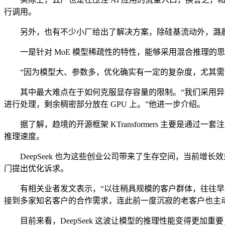
行调用。
另外，也有不少小厂给出了解决方案，除硅基流动外，潞晨科技、趋境科
一是针对 MoE 模型稀疏性的特性，能够采用混合推理的思路优化，在
“因为模型大、参数多，优化确实有一定的复杂度，尤其需要本
其中最大难点在于如何克服显存容量的限制。“我们采用异构协同的思路
进行处理，剩余稠密部分放在 GPU 上。”他进一步介绍。
据了解，趋境的开源框架 KTransformers 主要是通过一套注入模
推理速度。
DeepSeek 也为这些创业公司带来了生存空间，当前增长效益
门提出优化诉求。
有相关业者发文表示，“以往稍具规模的客户群体，往往早已被大
接到多家知名客户的合作需求，连此前一度沉寂的老客户也主动联络，
目前来看，DeepSeek 这波让模型的推理性能变得更加重要，而