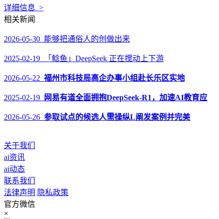
详细信息 >
相关新闻
2026-05-30 能够把通俗人的创做出来
2025-02-19 「鲶鱼」DeepSeek 正在搅动上下游
2026-05-22
福州市科技局高企办事小组赴长乐区实地
2025-02-19
网易有道全面拥抱DeepSeek-R1，加速AI教育应
2026-05-26
参取试点的候选人需操纵L阐发案例并完美
关于我们
ai资讯
ai动态
联系我们
法律声明
隐私政策
官方微信
×