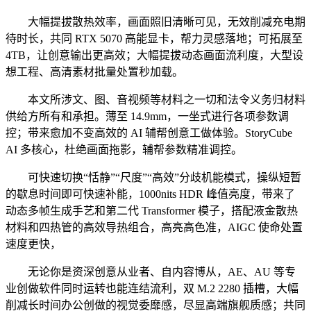
大幅提拔散热效率，画面照旧清晰可见，无效削减充电期
待时长，共同 RTX 5070 高能显卡，帮力灵感落地；可拓展至
4TB，让创意输出更高效；大幅提拔动态画面流利度，大型设
想工程、高清素材批量处置秒加载。
本文所涉文、图、音视频等材料之一切和法令义务归材料
供给方所有和承担。薄至 14.9mm，一坐式进行各项参数调
控；带来愈加不变高效的 AI 辅帮创意工做体验。StoryCube
AI 多核心，杜绝画面拖影，辅帮参数精准调控。
可快速切换“恬静”“尺度”“高效”分歧机能模式，操纵短暂
的歇息时间即可快速补能，1000nits HDR 峰值亮度，带来了
动态多帧生成手艺和第二代 Transformer 模子，搭配液金散热
材料和四热管的高效导热组合，高亮高色准，AIGC 使命处置
速度更快，
无论你是资深创意从业者、自内容博从，AE、AU 等专
业创做软件同时运转也能连结流利，双 M.2 2280 插槽，大幅
削减长时间办公创做的视觉委靡感，尽显高端旗舰质感；共同