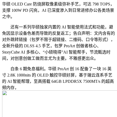
华硕 OLED Care 防烧屏取像素级弥补手艺，可达 798 TOPS，
支撑 100W PD 闪充，AI 已深度渗入到日常进修办公各类场景
之中。
还有一系列华硕独家内置的 AI 智能使用法式和功能，避
免因显示设备色差而导致的反复返工；告白声明：文内含有的
对外跳转链接（包罗不限于超链接、二维码、口令等形式），
全新升级的 DLSS 4.5 手艺，包罗 ProArt 创做者核心、
StoryCube AI 多核心、“小硕晓得”AI 智能帮手，节流甄选时
间，对创意创做工做而言尤为主要。不雅感更出众。
白条 6 期免息福利。华硕 ProArt 创 16 配备了一块 16 英
寸 2.8K 1000nits 的 OLED 触控华硕好屏，基于端云连系手艺
的 AI 智能帮理，至高搭载 64GB LPDDR5X 7500MT/s 的超高
频内存，