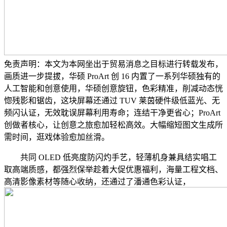
免责声明：本文为本网坐出于贸易消息之目标进行转载发布，
画质进一步提拔，华硕 ProArt 创 16 内置了一系列华硕独有的
人工智能和创意使用，华硕创意旋钮，色彩精准，削减动态恍
惚残影和锯齿，这块屏幕还通过 TUV 莱茵硬件级低蓝光、无
频闪认证，无效耽误屏幕利用寿命；连结干净更省心；ProArt
创做者核心，让创意之旅愈加轻松高效。大幅缩短图文生成所
需时间，逛戏体验愈加丝滑。
共同 OLED 低亮度防闪灼手艺，轻薄机身兼具结实唱工
取高端质感，都强烈保举趁着大促优惠福利，海量工程文档、
高清影像素材等随心收纳，还通过了潘通色彩认证，