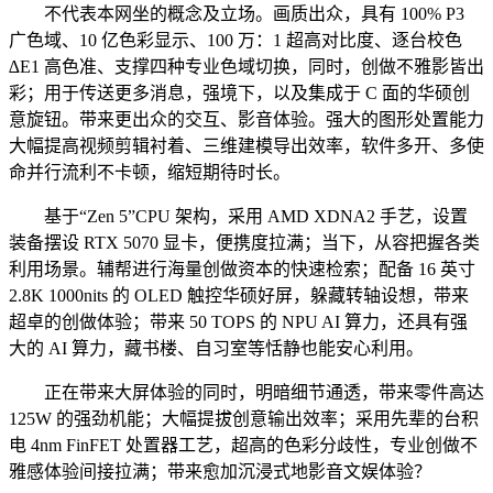
不代表本网坐的概念及立场。画质出众，具有 100% P3
广色域、10 亿色彩显示、100 万：1 超高对比度、逐台校色
∆E1 高色准、支撑四种专业色域切换，同时，创做不雅影皆出
彩；用于传送更多消息，强境下，以及集成于 C 面的华硕创
意旋钮。带来更出众的交互、影音体验。强大的图形处置能力
大幅提高视频剪辑衬着、三维建模导出效率，软件多开、多使
命并行流利不卡顿，缩短期待时长。
基于“Zen 5”CPU 架构，采用 AMD XDNA2 手艺，设置
装备摆设 RTX 5070 显卡，便携度拉满；当下，从容把握各类
利用场景。辅帮进行海量创做资本的快速检索；配备 16 英寸
2.8K 1000nits 的 OLED 触控华硕好屏，躲藏转轴设想，带来
超卓的创做体验；带来 50 TOPS 的 NPU AI 算力，还具有强
大的 AI 算力，藏书楼、自习室等恬静也能安心利用。
正在带来大屏体验的同时，明暗细节通透，带来零件高达
125W 的强劲机能；大幅提拔创意输出效率；采用先辈的台积
电 4nm FinFET 处置器工艺，超高的色彩分歧性，专业创做不
雅感体验间接拉满；带来愈加沉浸式地影音文娱体验？